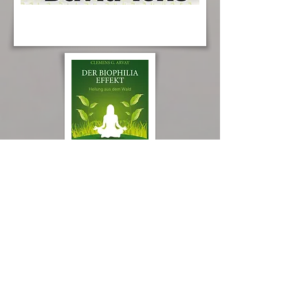
Der Biophilia
Effekt
Clemens G. Arvay